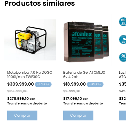
Productos similares
Motobomba 7.0 Hp DOGO
Batería de Gel ATOMLUX
Luz E
1000l/min TWP30C
6v 4.2ah
ATOMLU
$309.999,00
$18.999,00
$35.
-
13
% OFF
-
14
% OFF
$356.999,00
$21.999,00
$42.71
$278.999,10
$17.099,10
$32.3
con
con
Transferencia o depósito
Transferencia o depósito
Transf
C