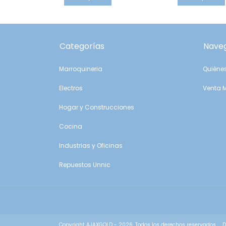
Categorías
Nave
Marroquineria
Quiéne
Electros
Venta 
Hogar y Construcciones
Cocina
Industrias y Oficinas
Repuestos Unnic
Copyright AJAXGOLD - 2026. Todos los derechos reservados.
D