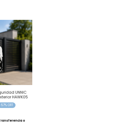
uridad UNNIC
Exterior HAWK05
-
57
% OFF
Transferencia o