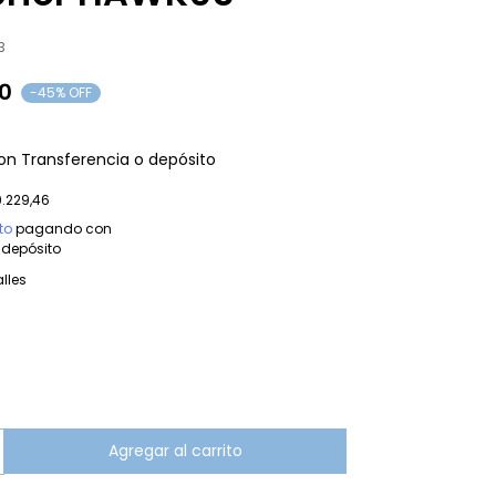
3
00
-
45
% OFF
on
Transferencia o depósito
.229,46
to
pagando con
 depósito
lles