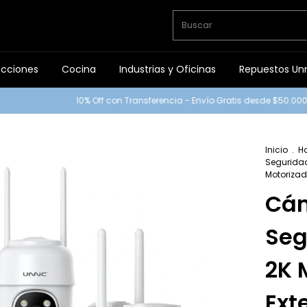
ucciones
Cocina
Industrias y Oficinas
Repuestos Un
10% Off con Transferencia - Envío Gratis desde $50.000 (A
Inicio
.
H
Segurida
Motorizad
Cá
Seg
2K 
Ext