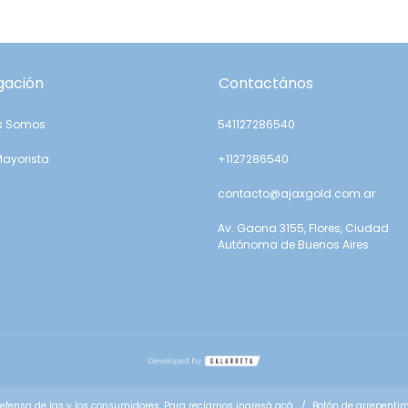
gación
Contactános
s Somos
541127286540
Mayorista
+1127286540
contacto@ajaxgold.com.ar
Av. Gaona 3155, Flores, Ciudad
Autónoma de Buenos Aires
efensa de las y los consumidores. Para reclamos
ingresá acá.
/
Botón de arrepenti