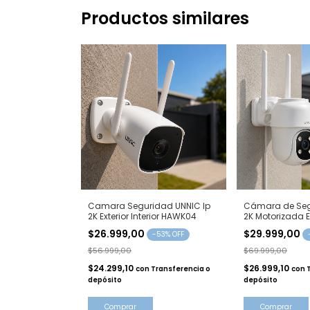
Productos similares
Camara Seguridad UNNIC Ip
Cámara de Seg
2K Exterior Interior HAWK04
2K Motorizada 
$26.999,00
$29.999,00
-
53
% OFF
$56.999,00
$69.999,00
$24.299,10
$26.999,10
con
Transferencia o
con
depósito
depósito
Comprar