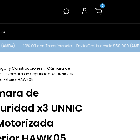
0
nic
MBA)
10% Off con Transferencia - Envío Gratis desde $50.000 (AMBA)
ogar y Construcciones
.
Cámara de
d
.
Cámara de Seguridad x3 UNNIC 2K
a Exterior HAWK05
mara de
uridad x3 UNNIC
Motorizada
erior HAWK05