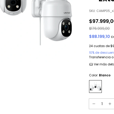
SKU:
CAMIP05_x
$97.999,
$176.999,00
$88.199,10
c
24
cuotas de
$9
10% de descuen
Transferencia o
Ver más deta
Color:
Blanco