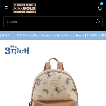
0
(AMBA)
10% Off con Transferencia - Envío Gratis desde $50.000 (AMBA