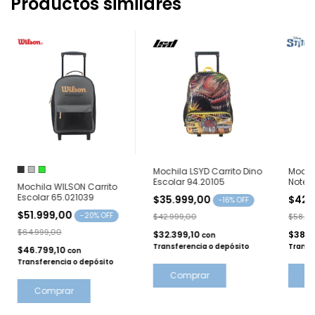
Productos similares
Mochila LSYD Carrito Dino
Mochil
Escolar 94.20105
Notebo
Mochila WILSON Carrito
73.20
Escolar 65.021039
$35.999,00
$42.
-
16
% OFF
$51.999,00
-
20
% OFF
$42.999,00
$58.99
$64.999,00
$32.399,10
$38.6
con
Transferencia o depósito
Transf
$46.799,10
con
Transferencia o depósito
Comprar
C
Comprar