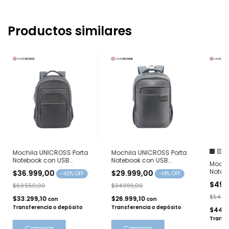
Productos similares
Mochila UNICROSS Porta
Mochila UNICROSS Porta
Notebook con USB
Notebook con USB
Mochi
62.3815
62.3664
Noteb
$36.999,00
$29.999,00
-
42
% OFF
-
14
% OFF
$49.
$63.550,00
$34.999,00
$54.99
$33.299,10
$26.999,10
con
con
Transferencia o depósito
Transferencia o depósito
$44.9
Transf
Comprar
Comprar