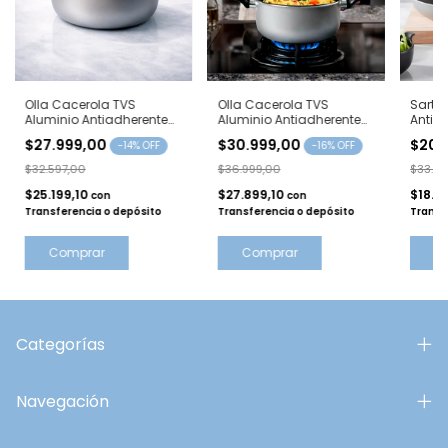
Olla Cacerola TVS
Olla Cacerola TVS
Sarté
Aluminio Antiadherente
Aluminio Antiadherente
Antia
24 cm Velvet
28 cm Velvet
Velvet
$27.999,00
$30.999,00
$20.
-
14
% OFF
-
16
% OFF
$32.597,00
$36.999,00
$33.99
$25.199,10
$27.899,10
$18.8
con
con
Transferencia o depósito
Transferencia o depósito
Transf
Comprar
Comprar
C
Categorías
Navegación