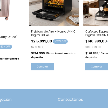
Freidora de Aire + Horno UNNIC
Cafetera Espre
Digital 16L AIR18
Digital COFiSM
arry On 20"
$215.999,00
$140.999,00
-
23
% OFF
-
33
% OFF
$279.999,00
$199.999,00
$194.399,10
$126.899,10
con
Transferencia o
con
depósito
depósito
ransferencia o
Comprar
Comprar
gación
Contactános