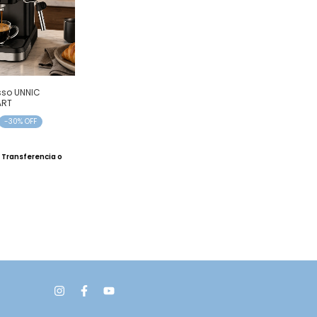
sso UNNIC
ART
-
30
% OFF
Transferencia o