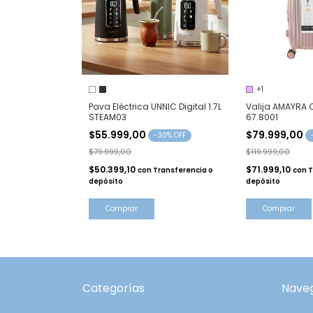
+1
Pava Eléctrica UNNIC Digital 1.7L
Valija AMAYRA C
STEAM03
67.8001
$55.999,00
$79.999,00
-
30
% OFF
$79.999,00
$119.999,00
$50.399,10
$71.999,10
con
Transferencia o
con
T
depósito
depósito
Comprar
Comprar
Categorías
Nave