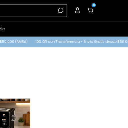
0
nic
50.000 (AMBA)
10% Off con Transferencia - Envío Gratis desde $50.00