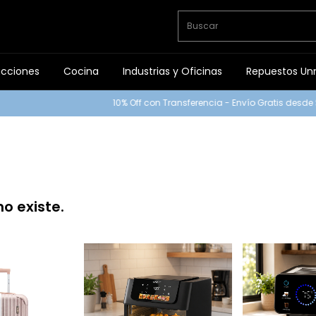
ucciones
Cocina
Industrias y Oficinas
Repuestos Un
10% Off con Transferencia - Envío Gratis desde $
4
o existe.