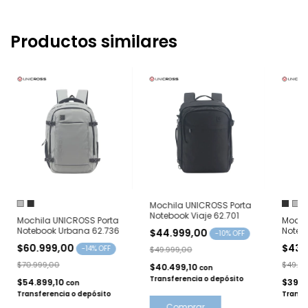
Productos similares
Mochila UNICROSS Porta
Notebook Viaje 62.701
Mochila UNICROSS Porta
Mochi
Notebook Urbana 62.736
Noteb
$44.999,00
-
10
% OFF
62.381
$60.999,00
$43.
-
14
% OFF
$49.999,00
$70.999,00
$49.03
$40.499,10
con
Transferencia o depósito
$54.899,10
$39.5
con
Transferencia o depósito
Transf
Comprar