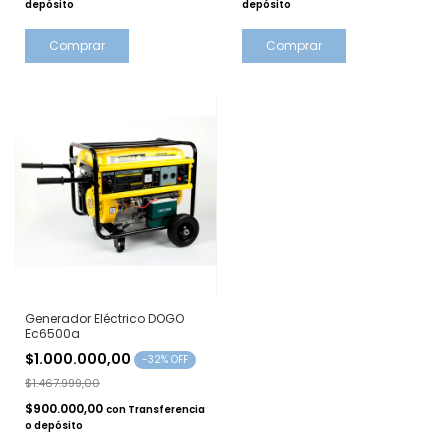
depósito
depósito
Comprar
Generador Eléctrico DOGO
Ec6500a
$1.000.000,00
-
32
% OFF
$1.467.999,00
$900.000,00
con
Transferencia
o depósito