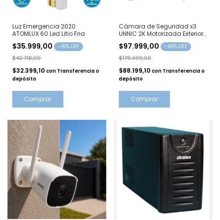
Luz Emergencia 2020
Cámara de Seguridad x3
ATOMLUX 60 Led Litio Fria
UNNIC 2K Motorizada Exterior
HAWK05
$35.999,00
$97.999,00
-
16
% OFF
-
45
% OFF
$42.718,00
$176.999,00
$32.399,10
$88.199,10
con
Transferencia o
con
Transferencia o
depósito
depósito
Comprar
Comprar