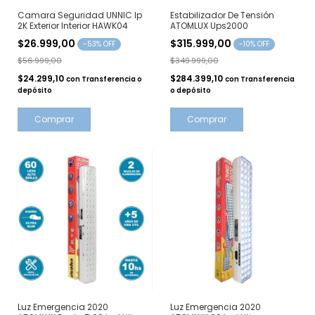
Camara Seguridad UNNIC Ip
Estabilizador De Tensión
2K Exterior Interior HAWK04
ATOMLUX Ups2000
$26.999,00
$315.999,00
-
53
% OFF
-
10
% OFF
$56.999,00
$349.999,00
$24.299,10
$284.399,10
con
Transferencia o
con
Transferencia
depósito
o depósito
Comprar
Comprar
Luz Emergencia 2020
Luz Emergencia 2020