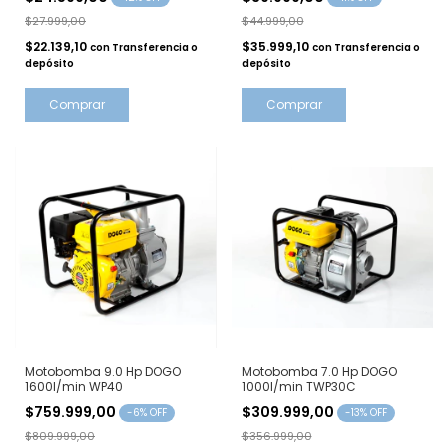
$27.999,00
$44.999,00
$22.139,10
$35.999,10
con
Transferencia o
con
Transferencia o
depósito
depósito
Comprar
Comprar
Motobomba 9.0 Hp DOGO
Motobomba 7.0 Hp DOGO
1600l/min WP40
1000l/min TWP30C
$759.999,00
$309.999,00
-
6
% OFF
-
13
% OFF
$809.999,00
$356.999,00