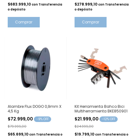
$683.999,10
$278.999,10
con
Transferencia
con
Transferencia
o depósito
o depósito
Alambre Flux DOGO 0,9mm X
Kit Herramienta Bahco Bici
4,5 Kg
Multiherramienta BKE850901
$72.999,00
$21.999,00
-
9
% OFF
-
12
% OFF
$79.999,00
$24.999,00
$65.699,10
$19.799,10
con
Transferencia o
con
Transferencia o