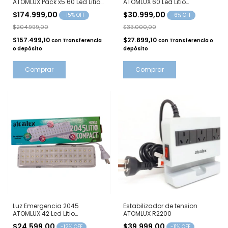
ATOMLUX Pack x5 60 Led Litio
ATOMLUX 60 Led Litio
Fria
Compact Fria
$174.999,00
$30.999,00
-
15
% OFF
-
6
% OFF
$204.999,00
$33.000,00
$157.499,10
$27.899,10
con
Transferencia
con
Transferencia o
o depósito
depósito
Comprar
Comprar
Luz Emergencia 2045
Estabilizador de tension
ATOMLUX 42 Led Litio
ATOMLUX R2200
Compact Fria
$24.599,00
$39.999,00
-
12
% OFF
-
11
% OFF