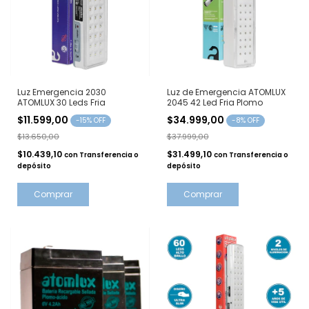
Luz Emergencia 2030
Luz de Emergencia ATOMLUX
ATOMLUX 30 Leds Fria
2045 42 Led Fria Plomo
$11.599,00
$34.999,00
-
15
% OFF
-
8
% OFF
$13.650,00
$37.999,00
$10.439,10
$31.499,10
con
Transferencia o
con
Transferencia o
depósito
depósito
Comprar