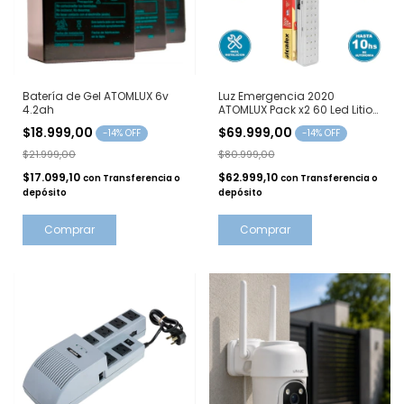
Batería de Gel ATOMLUX 6v
Luz Emergencia 2020
4.2ah
ATOMLUX Pack x2 60 Led Litio
Fria
$18.999,00
$69.999,00
-
14
% OFF
-
14
% OFF
$21.999,00
$80.999,00
$17.099,10
$62.999,10
con
Transferencia o
con
Transferencia o
depósito
depósito
Comprar