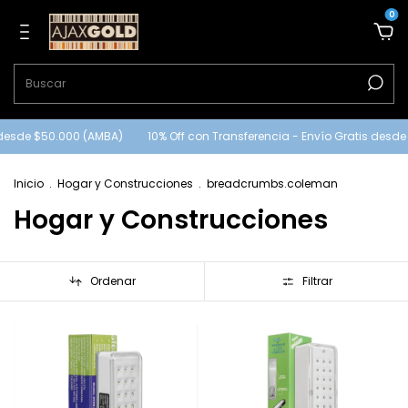
0
sde $50.000 (AMBA)
10% Off con Transferencia - Envío Gratis desde $5
Inicio
.
Hogar y Construcciones
.
breadcrumbs.coleman
Hogar y Construcciones
Ordenar
Filtrar