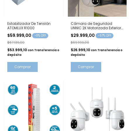
Estabilizador De Tensión
Cámara de Seguridad
ATOMLUX R1000
UNNIC 2K Motorizada Exterior
HAWK05
$59.999,00
$29.999,00
-
11
% OFF
-
57
% OFF
$67.139,00
$69.999,00
$53.999,10
$26.999,10
con
Transferencia o
con
Transferencia o
depósito
depósito
Comprar